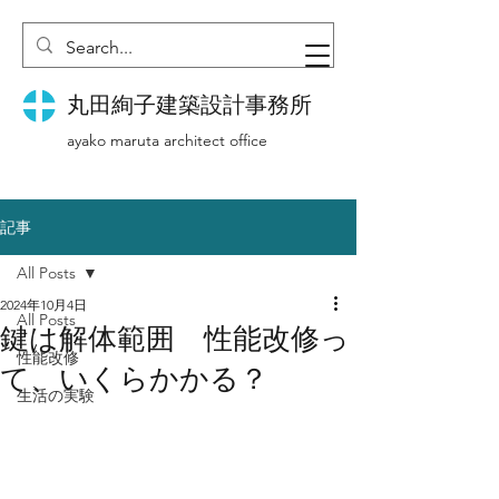
丸田絢子建築設計事務所
ayako maruta architect office
記事
All Posts
2024年10月4日
All Posts
鍵は解体範囲 性能改修っ
性能改修
て、いくらかかる？
生活の実験